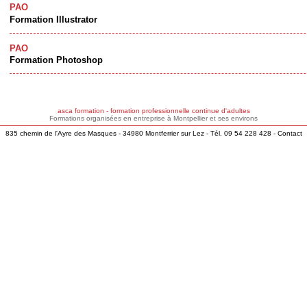
PAO
Formation Illustrator
PAO
Formation Photoshop
asca formation - formation professionnelle continue d'adultes
Formations organisées en entreprise à Montpellier et ses environs
835 chemin de l'Ayre des Masques - 34980 Montferrier sur Lez - Tél. 09 54 228 428 -
Contact