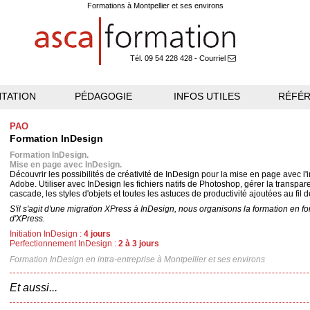
Formations à Montpellier et ses environs
Tél. 09 54 228 428
-
Courriel
TATION
PÉDAGOGIE
INFOS UTILES
RÉFÉ
PAO
Formation InDesign
Formation InDesign.
Mise en page avec InDesign.
Découvrir les possibilités de créativité de InDesign pour la mise en page avec 
Adobe. Utiliser avec InDesign les fichiers natifs de Photoshop, gérer la transpare
cascade, les styles d'objets et toutes les astuces de productivité ajoutées au fil 
S'il s'agit d'une migration XPress à InDesign, nous organisons la formation en 
d'XPress.
Initiation InDesign :
4 jours
Perfectionnement InDesign :
2 à 3 jours
Formation InDesign
en intra-entreprise à Montpellier et ses environs
Et aussi...