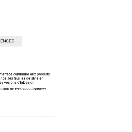
RENCES
l'interface commune aux produits
nce, les feuilles de style en
des vesions d'InDesign.
fonction de vos connaissances